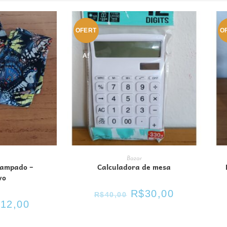
OFERT
O
A!
CARRINHO
ADICIONAR AO CARRINHO
Bazar
tampado –
Calculadora de mesa
vo
R$
30,00
R$
40,00
$
12,00