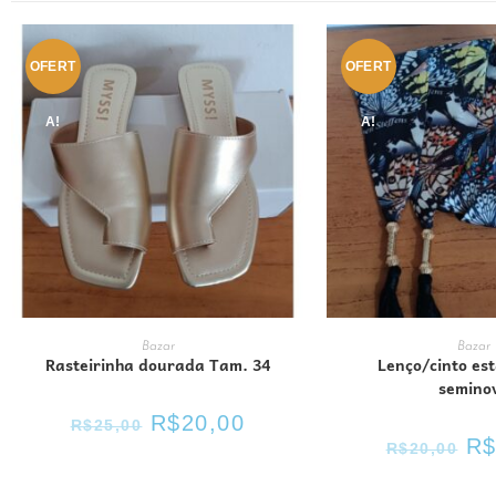
OFERT
OFERT
A!
A!
ADICIONAR AO CARRINHO
ADICIONAR AO 
Bazar
Bazar
Rasteirinha dourada Tam. 34
Lenço/cinto es
semino
R$
20,00
R$
25,00
R
R$
20,00