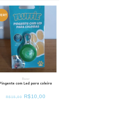
FERT
A!
ADICIONAR AO CARRINHO
Bazar
Pingente com Led para coleira
R$
10,00
R$
15,00