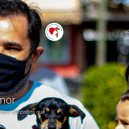
L
mor
indos cãezinhos que