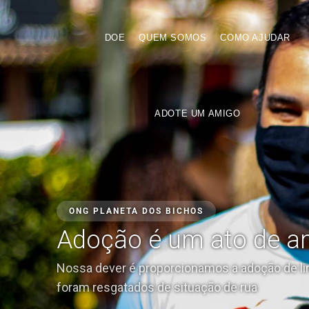
DOE
QUEM SOMOS
COMO AJUDAR
ADOTE UM AMIGO
ONG PLANETA DOS BICHOS
Adoção é um ato de a
Nossa dever é proporcionamos a adoção de l
foram resgatados de situação de rua