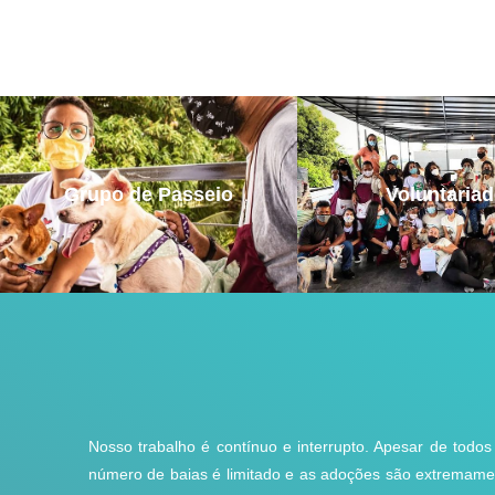
Grupo de Passeio
Voluntaria
Nosso trabalho é contínuo e interrupto. Apesar de todos
número de baias é limitado e as adoções são extremam