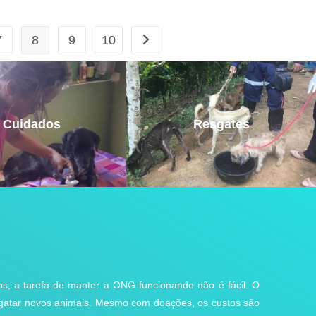
7
8
9
10
Cuidados
Resgates
ãos, a tarefa de manter a ONG funcionando não é fácil. O
gatar novos animais. Mesmo com doações, os custos são