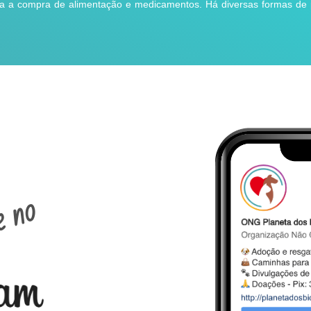
ara a compra de alimentação e medicamentos. Há diversas formas de
e no