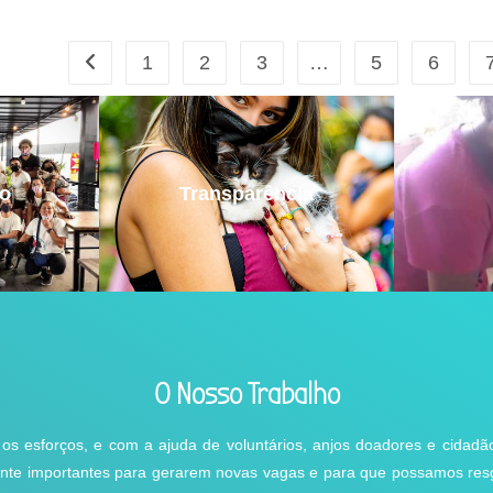
1
2
3
…
5
6
do
Transparência
O Nosso Trabalho
 os esforços, e com a ajuda de voluntários, anjos doadores e cidad
ente importantes para gerarem novas vagas e para que possamos res