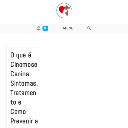
Ir
para
o
conteúdo
0
MENU
O que é
Cinomose
Canina:
Sintomas,
Tratamen
to e
Como
Prevenir a