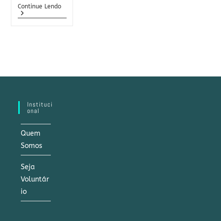
O
Continue Lendo
Que
É
Cinomose
Canina:
Sintomas,
Tratamento
E
Como
Prevenir
A
Doença
Instituci
Onal
Quem
Somos
Seja
Voluntár
io