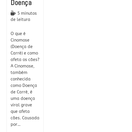
Doença
Tempo
5 minutos
de
de leitura
leitura:
O que é
Cinomose
(Doença de
Carré) e como
afeta os cães?
A Cinomose,
também
conhecida
como Doença
de Carré, é
uma doença
viral grave
que afeta
cães. Causada
por…