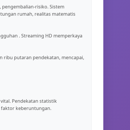
pengembalian-risiko. Sistem 
ungan rumah, realitas matematis 
ungguhan . Streaming HD memperkaya 
an ribu putaran pendekatan, mencapai, 
tal. Pendekatan statistik 
faktor keberuntungan.
