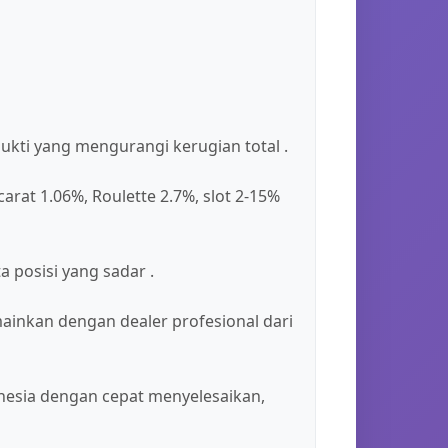
kti yang mengurangi kerugian total .

rat 1.06%, Roulette 2.7%, slot 2-15% 
posisi yang sadar .

inkan dengan dealer profesional dari 
esia dengan cepat menyelesaikan, 