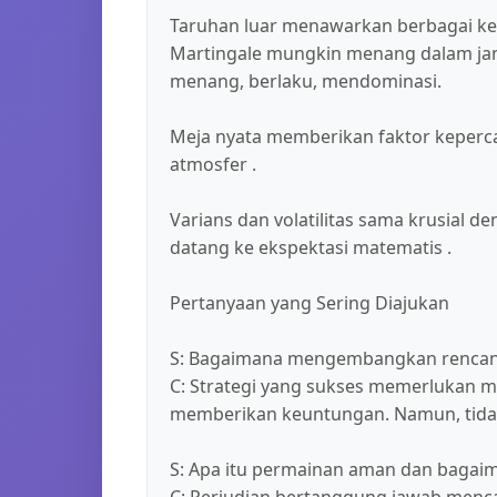
Taruhan luar menawarkan berbagai kes
Martingale mungkin menang dalam jang
menang, berlaku, mendominasi.

Meja nyata memberikan faktor keperc
atmosfer .

Varians dan volatilitas sama krusial 
datang ke ekspektasi matematis .

Pertanyaan yang Sering Diajukan

S: Bagaimana mengembangkan rencan
C: Strategi yang sukses memerlukan me
memberikan keuntungan. Namun, tidak
S: Apa itu permainan aman dan bagai