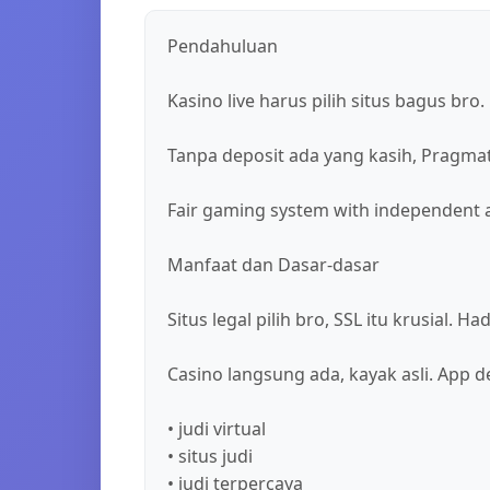
Pendahuluan

Kasino live harus pilih situs bagus bro
Tanpa deposit ada yang kasih, Pragmatic
Fair gaming system with independent a
Manfaat dan Dasar-dasar

Situs legal pilih bro, SSL itu krusial. 
Casino langsung ada, kayak asli. App
• judi virtual

• situs judi

• judi terpercaya
