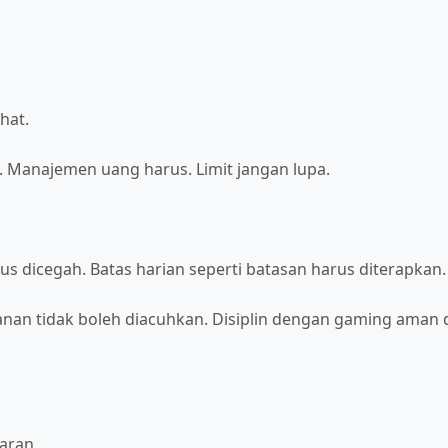
hat.

n. Manajemen uang harus. Limit jangan lupa.

s dicegah. Batas harian seperti batasan harus diterapkan. 
amanan tidak boleh diacuhkan. Disiplin dengan gaming aman 
aran
