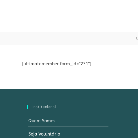
Ir
para
o
conteúdo
[ultimatemember form_id=”231″]
Institucional
Quem Somos
Seja Voluntário