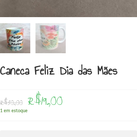
Caneca Feliz Dia das Mães
R$
19,00
O
O
R$
30,00
preço
preço
original
atual
era:
é:
1 em estoque
R$30,00.
R$19,00.