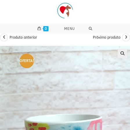
Ir
para
o
conteúdo
0
MENU
Produto anterior
Próximo produto
OFERTA!