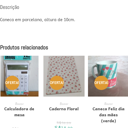
Descrição
Caneca em porcelana, altura de 10cm.
Produtos relacionados
OFERTA!
OFERTA!
OFERTA!
ADICIONAR AO
ADICIONAR AO
ADICIONAR AO
Bazar
Bazar
Bazar
Calculadora de
Caderno Floral
Caneca Feliz dia
mesa
das mães
CARRINHO
CARRINHO
CARRINHO
(verde)
O
R$
30,00
preço
O
O