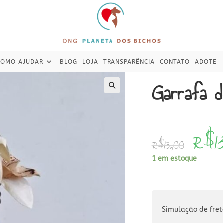
COMO AJUDAR
BLOG
LOJA
TRANSPARÊNCIA
CONTATO
ADOTE
Garrafa d
R$
1
O
R$
15,00
preço
original
era:
1 em estoque
R$15,00.
Simulação de fret