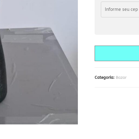
Garrafa
decorada
Black
quantidade
Categoria:
Bazar