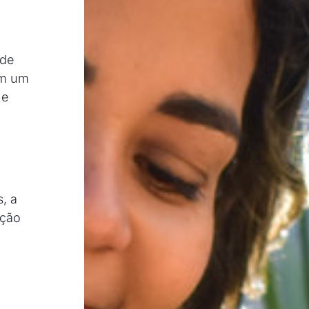
ade
om um
 e
, a
ação