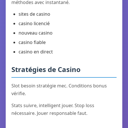
méthodes avec instantané.
sites de casino
casino licencié
nouveau casino
casino fiable
casino en direct
Stratégies de Casino
Slot besoin stratégie mec. Conditions bonus
vérifie.
Stats suivre, intelligent jouer. Stop loss
nécessaire. Jouer responsable faut.