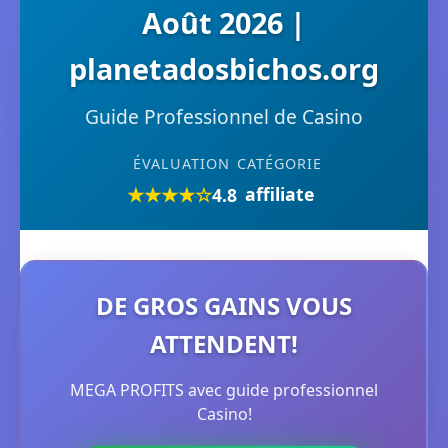
Août 2026 |
planetadosbichos.org
Guide Professionnel de Casino
ÉVALUATION
CATÉGORIE
★★★★☆
affiliate
4.8
DE GROS GAINS VOUS
ATTENDENT!
MEGA PROFITS avec guide professionnel
Casino!