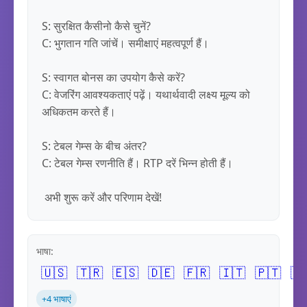
S: सुरक्षित कैसीनो कैसे चुनें?

C: भुगतान गति जांचें। समीक्षाएं महत्वपूर्ण हैं।

S: स्वागत बोनस का उपयोग कैसे करें?

C: वेजरिंग आवश्यकताएं पढ़ें। यथार्थवादी लक्ष्य मूल्य को 
अधिकतम करते हैं।

S: टेबल गेम्स के बीच अंतर?

C: टेबल गेम्स रणनीति हैं। RTP दरें भिन्न होती हैं।

 अभी शुरू करें और परिणाम देखें!
भाषा:
🇺🇸
🇹🇷
🇪🇸
🇩🇪
🇫🇷
🇮🇹
🇵🇹
🇷
+4 भाषाएं