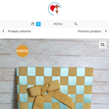
Ir
para
o
conteúdo
0
MENU
Produto anterior
Próximo produto
OFERTA!