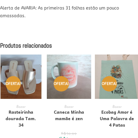
Alerta de AVARIA: As primeiras 31 folhas estão um pouco
amassadas.
Produtos relacionados
OFERTA!
OFERTA!
OFERTA!
ADICIONAR AO
ADICIONAR AO
ADICIONAR AO
Bazar
Bazar
Bazar
Rasteirinha
Caneca Minha
Ecobag Amor é
dourada Tam.
mamãe é zen
Uma Palavra de
CARRINHO
CARRINHO
CARRINHO
34
4 Patas
O
R$
30,00
preço
O