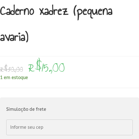
Caderno xadrez (pequena
avaria)
R$
15,00
O
O
R$
30,00
preço
preço
original
atual
era:
é:
1 em estoque
R$30,00.
R$15,00.
Simulação de frete