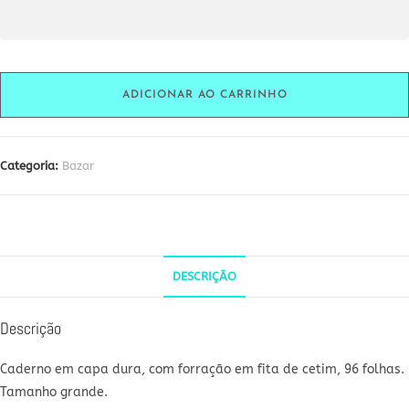
Caderno
xadrez
ADICIONAR AO CARRINHO
(pequena
avaria)
quantidade
Categoria:
Bazar
DESCRIÇÃO
Descrição
Caderno em capa dura, com forração em fita de cetim, 96 folhas.
Tamanho grande.