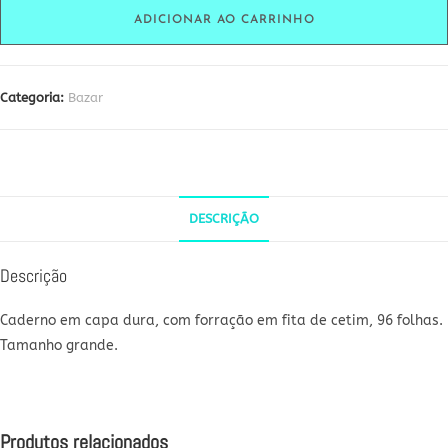
mostarda
ADICIONAR AO CARRINHO
quantidade
Categoria:
Bazar
DESCRIÇÃO
Descrição
Caderno em capa dura, com forração em fita de cetim, 96 folhas.
Tamanho grande.
Produtos relacionados