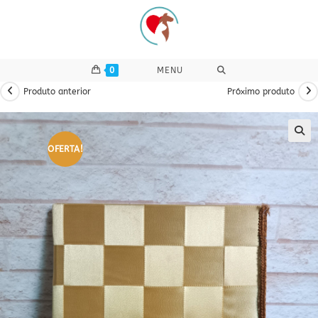
Ir
para
o
conteúdo
0
MENU
Produto anterior
Próximo produto
OFERTA!