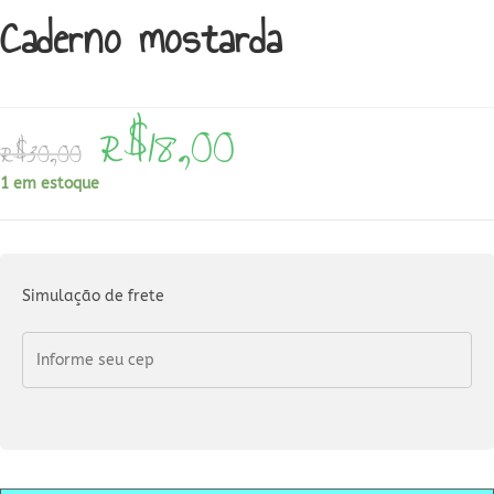
Caderno mostarda
R$
18,00
O
O
R$
30,00
preço
preço
original
atual
era:
é:
1 em estoque
R$30,00.
R$18,00.
Simulação de frete
Caderno